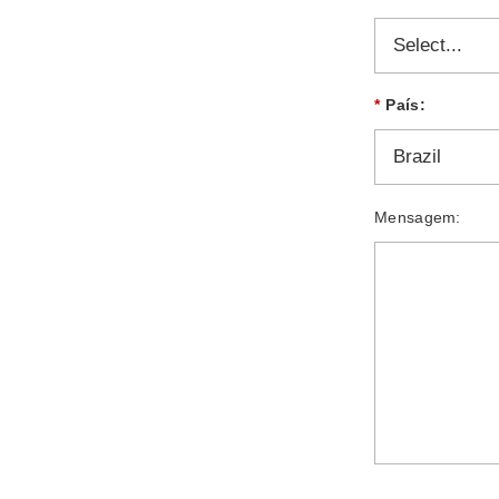
*
País:
Mensagem: