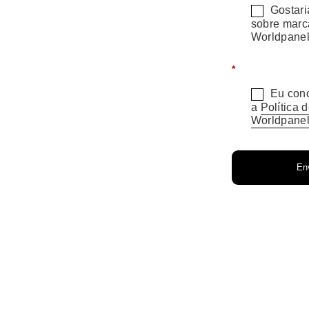
Gostari
sobre marca
Worldpanel
*
Eu con
a
Política 
Worldpane
Env