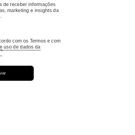
a de receber informações
s, marketing e insights da
.
cordo com os Termos e com
de uso de dados da
l
iar