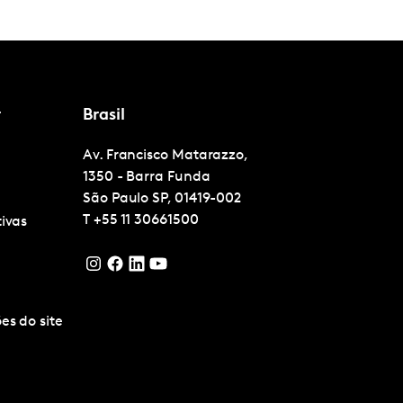
r
Brasil
Av. Francisco Matarazzo,
1350 - Barra Funda
São Paulo
SP, 01419-002
T
+55 11 30661500
tivas
es do site