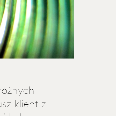
 różnych
z klient z