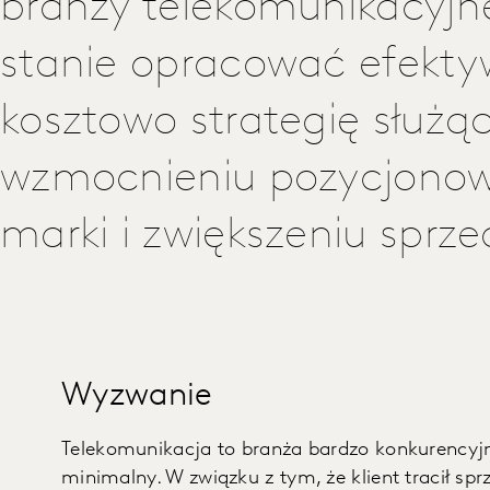
branży telekomunikacyjne
stanie opracować efekt
kosztowo strategię służą
wzmocnieniu pozycjonow
marki i zwiększeniu sprze
Wyzwanie
Telekomunikacja to branża bardzo konkurencyjna
minimalny. W związku z tym, że klient tracił sp