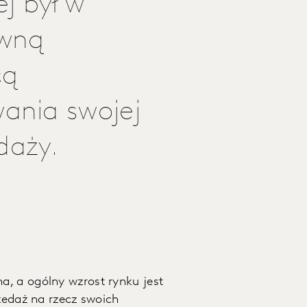
j był w
ywną
cą
ania swojej
daży.
, a ogólny wzrost rynku jest
rzedaż na rzecz swoich