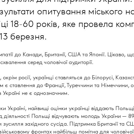
езультати опитування міського 
іці 18-60 років, яке провела ком
-13 березня.
мпатії до Канади, Британії, США та Японії. Цікаво, 
схвалення серед чоловічої аудиторії.
окрім росії, українці ставляться до Білорусі, Казах
 є ставлення до Франції, Туреччини та Німеччини, о
в Україні не є однозначним.
ки Україні, найвищі оцінки українці віддають Польщі
д діяльності Польщі відчувають молодь України — 8
зусилля західного сусіда. Підтримка Британії та С
ійськовому фронтах найбільш помітна для чоловічої 