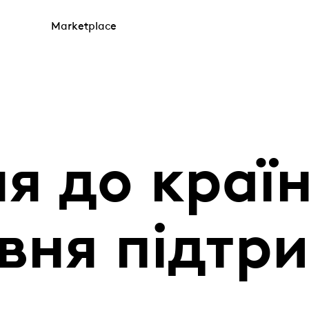
Marketplace
я до країн
івня підтр