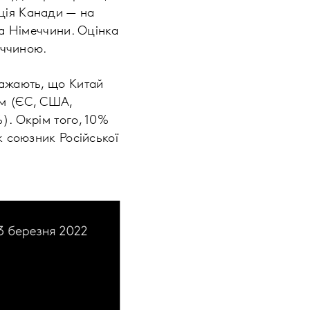
ція Канади — на
та Німеччини. Оцінка
еччиною.
важають, що Китай
ом (ЄС, США,
). Окрім того, 10%
к союзник Російської