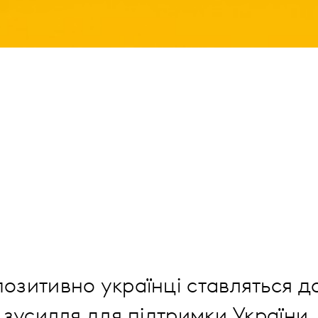
озитивно українці ставляться д
ї зусилля для підтримки України