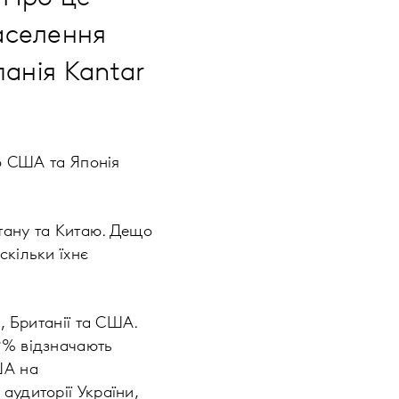
населення
панія Kantar
що США та Японія
стану та Китаю. Дещо
скільки їхнє
, Британії та США.
9% відзначають
ША на
аудиторії України,