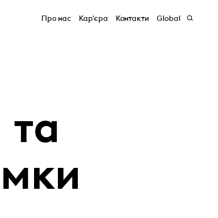
Про нас
Кар'єра
Контакти
Global
 та
имки