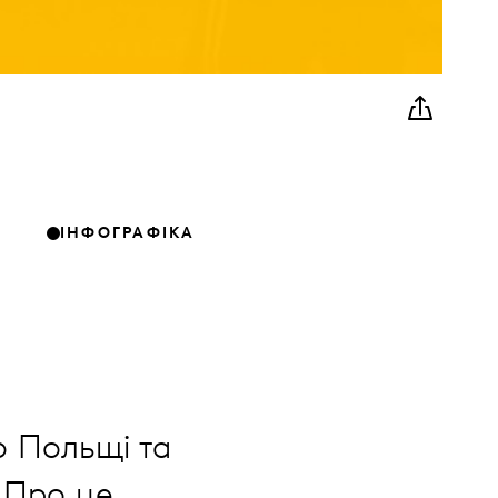
ІНФОГРАФІКА
о Польщі та
. Про це