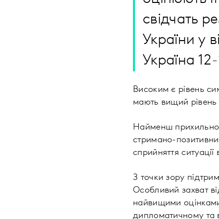
свідчать р
України у в
Україна 12
Високим є рівень си
мають вищий рівень 
Найменш прихильно, 
стримано-позитивним
сприйняття ситуації 
З точки зору підтрим
Особливий захват ві
найвищими оцінками 
дипломатичному та в