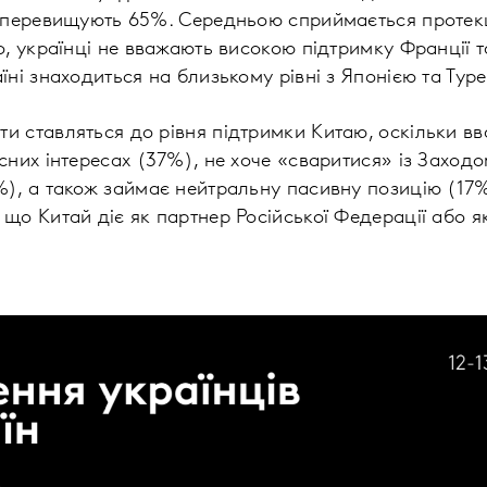
не перевищують 65%. Середньою сприймається протек
го, українці не вважають високою підтримку Франції 
їні знаходиться на близькому рівні з Японією та Тур
и ставляться до рівня підтримки Китаю, оскільки в
асних інтересах (37%), не хоче «сваритися» із Заход
%), а також займає нейтральну пасивну позицію (17%
 що Китай діє як партнер Російської Федерації або я