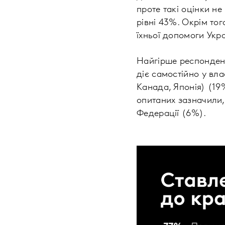
проте такі оцінки 
рівні 43%. Окрім то
їхньої допомоги Укра
Найгірше респондент
діє самостійно у вл
Канада, Японія) (19
опитаних зазначили,
Федерації (6%).