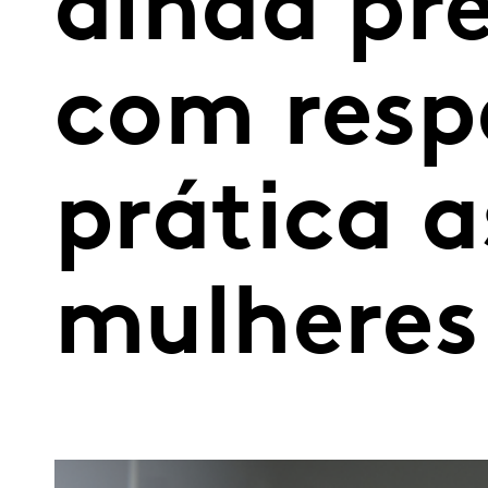
ainda pr
com resp
prática a
mulheres