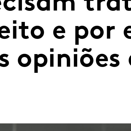
ecisam tra
eito e por
s opiniões