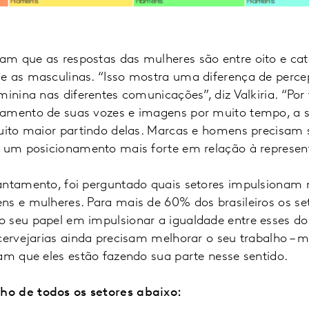
m que as respostas das mulheres são entre oito e cat
e as masculinas. “Isso mostra uma diferença de perce
minina nas diferentes comunicações”, diz Valkiria. “Po
gamento de suas vozes e imagens por muito tempo, a 
muito maior partindo delas. Marcas e homens precisam 
r um posicionamento mais forte em relação à represent
antamento, foi perguntado quais setores impulsionam 
ns e mulheres. Para mais de 60% dos brasileiros os set
 seu papel em impulsionar a igualdade entre esses doi
 cervejarias ainda precisam melhorar o seu trabalho –
am que eles estão fazendo sua parte nesse sentido.
ho de todos os setores abaixo: