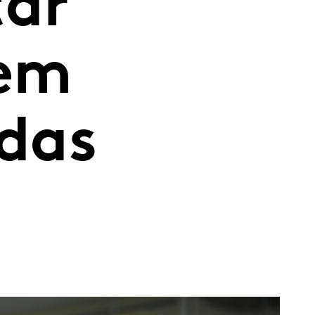
tar
 em
 das