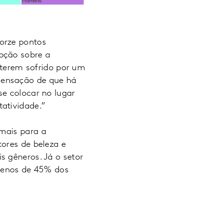
orze pontos
pção sobre a
r terem sofrido por um
sensação de que há
se colocar no lugar
atividade.”
mais para a
ores de beleza e
s gêneros. Já o setor
 menos de 45% dos