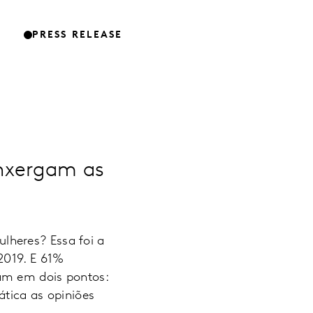
PRESS RELEASE
enxergam as
lheres? Essa foi a
2019. E 61%
am em dois pontos:
ática as opiniões