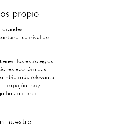
sos propio
s grandes
antener su nivel de
ienen las estrategias
aciones económicas
l cambio más relevante
o un empujón muy
nga hasta como
n nuestro