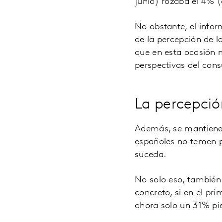
junio) rozaba el 4% 
No obstante, el info
de la percepción de l
que en esta ocasión 
perspectivas del con
La percepció
Además, se mantiene e
españoles no temen p
suceda.
No solo eso, también 
concreto, si en el pr
ahora solo un 31% pie