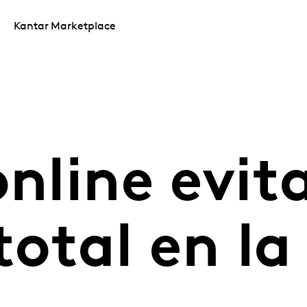
Kantar Marketplace
online evita
 total en l