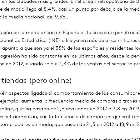
en las ciudades más grandes. En el área metropolitana de B
ne de moda llega al 8,4%, casi un punto por debajo de la med
a la media nacional, del 9,3%.
lución de la moda online en España es la creciente penetració
acional de Estadística (INE) cifra ya en más de once millones
 apunta a que son ya el 33% de los españoles y residentes 
progresión ha sido constante en los últimos años, desde la pe
e en 2012, cuando sólo el 1,4% de las ventas del sector se pr
s tiendas (pero online)
bién aspectos ligados al comportamiento de los consumidore
or ejemplo, aumenta la frecuencia media de compras a través d
ine, que ha pasado de 2,6 ocasiones en 2012 a 3,8 en 2019. 
ernet aumentan, cae la frecuencia de compra en general (en 
 compradores de moda, que pasan de 21,3 en 2012 a 18,9 en 2