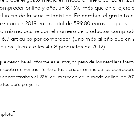
evela que el gasto medio en moda online alcanzó en 20
omprador online y año, un 8,13% más que en el ejercici
l inicio de la serie estadística. En cambio, el gasto to
 situó en 2019 en un total de 599,80 euros, lo que su
o mismo ocurre con el número de productos comprados
a 6,9 artículos por comprador (uno más al año que en 
ículos (frente a los 45,8 productos de 2012).
ue describe el informe es el mayor peso de los retailers frent
 cuota de ventas frente a las tiendas online de los operadores
ólo concentraban el 22% del mercado de la moda online, en 201
 los pure players.
mpleto