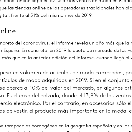
 canal online copó el 15,4% de las ventas de moda en España
e las tiendas online de los operadores tradicionales han al
ital, frente al 51% del mismo mes de 2019.
nline
ncreto del coronavirus, el informe revela un año más que la
España. En concreto, en 2019 la cuota de mercado de las ven
 más que en la anterior edición del informe, cuando llegó al 
 peso en volumen de artículos de moda comprados, pa
rtículos de moda adquiridos en 2019. Si en el conjunto
 acerca al 10% del valor del mercado, en algunos art
. Es el caso del calzado, donde el 13,8% de las ventas
rcio electrónico. Por el contrario, en accesorios sólo e
as de vestir, el producto más importante en la moda, e
ne tampoco es homogéneo en la geografía española y en los d