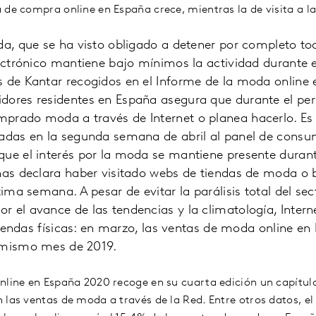
 de compra online en España crece, mientras la de visita a la
da, que se ha visto obligado a detener por completo tod
lectrónico mantiene bajo mínimos la actividad durante 
s de Kantar recogidos en el Informe de la moda online 
dores residentes en España asegura que durante el per
prado moda a través de Internet o planea hacerlo. Es 
zadas en la segunda semana de abril al panel de consu
que el interés por la moda se mantiene presente durant
onas declara haber visitado webs de tiendas de moda o
tima semana. A pesar de evitar la parálisis total del se
r el avance de las tendencias y la climatología, Inte
s tiendas físicas: en marzo, las ventas de moda online e
 mismo mes de 2019.
nline en España 2020 recoge en su cuarta edición un capítulo
 las ventas de moda a través de la Red. Entre otros datos, e