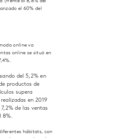
 (frente al 8,8% del
canzado el 60% del
 moda online va
tas online se situó en
7,4%.
sando del 5,2% en
 de productos de
ículos supera
 realizadas en 2019
l 7,2% de las ventas
l 8%.
iferentes hábitats, con