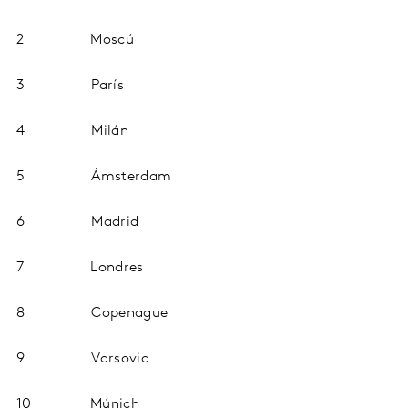
2 Moscú
3 París
4 Milán
5 Ámsterdam
6 Madrid
7 Londres
8 Copenague
9 Varsovia
10 Múnich