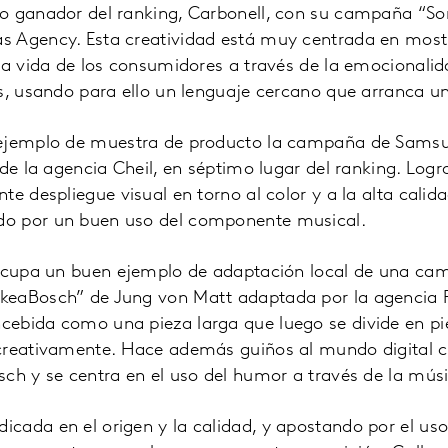
o ganador del ranking, Carbonell, con su campaña “S
s Agency. Esta creatividad está muy centrada en mos
la vida de los consumidores a través de la emocionalid
s, usando para ello un lenguaje cercano que arranca un
 ejemplo de muestra de producto la campaña de Sam
 de la agencia Cheil, en séptimo lugar del ranking. Logr
te despliegue visual en torno al color y a la alta calid
o por un buen uso del componente musical.
 ocupa un buen ejemplo de adaptación local de una ca
eaBosch” de Jung von Matt adaptada por la agencia P
ebida como una pieza larga que luego se divide en p
creativamente. Hace además guiños al mundo digital c
ch y se centra en el uso del humor a través de la músi
cada en el origen y la calidad, y apostando por el uso