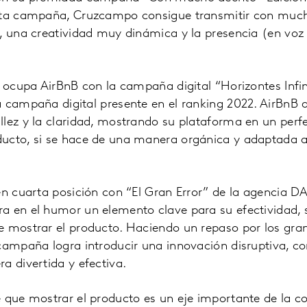
sta campaña, Cruzcampo consigue transmitir con much
a, una creatividad muy dinámica y la presencia (en vo
a ocupa AirBnB con la campaña digital “Horizontes Infin
 campaña digital presente en el ranking 2022. AirBnB 
llez y la claridad, mostrando su plataforma en un perf
ucto, si se hace de una manera orgánica y adaptada al
en cuarta posición con “El Gran Error” de la agencia 
a en el humor un elemento clave para su efectividad,
 mostrar el producto. Haciendo un repaso por los gran
campaña logra introducir una innovación disruptiva, c
a divertida y efectiva.
e que mostrar el producto es un eje importante de la c