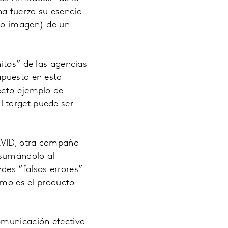
a fuerza su esencia
z o imagen) de un
itos” de las agencias
apuesta en esta
ecto ejemplo de
 target puede ser
DAVID, otra campaña
 sumándolo al
des “falsos errores”
omo es el producto
omunicación efectiva