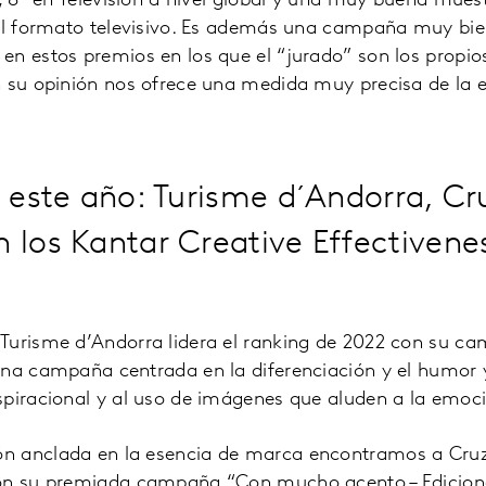
”, 8ª en Televisión a nivel global y una muy buena muest
al formato televisivo. Es además una campaña muy bien 
en estos premios en los que el “jurado” son los propi
 su opinión nos ofrece una medida muy precisa de la e
e este año: Turisme d´Andorra, C
 los Kantar Creative Effectiven
Turisme d’Andorra lidera el ranking de 2022 con su c
una campaña centrada en la diferenciación y el humor 
piracional y al uso de imágenes que aluden a la emoció
n anclada en la esencia de marca encontramos a Cr
on su premiada campaña “Con mucho acento – Edicione