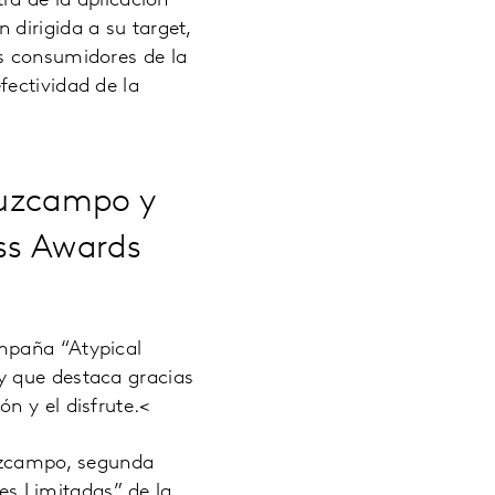
ra de la aplicación
dirigida a su target,
os consumidores de la
fectividad de la
ruzcampo y
ess Awards
ampaña “Atypical
y que destaca gracias
n y el disfrute.<
uzcampo, segunda
s Limitadas” de la