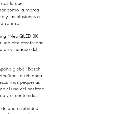
omos lo que
trar cómo la marca
ad y las alusiones a
a sonrisa.
sung “Neo QLED 8K
a una alta efectividad
ad de visionado del
mpaña global: Bosch,
ingüino Torreblanca.
iezas más pequeñas
on el uso del hashtag
ca y el contenido.
 de una celebridad