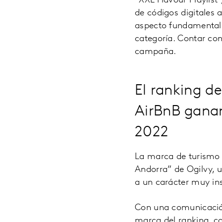
“XXL Flavour Playlist
de códigos digitales 
aspecto fundamental 
categoría. Contar con
campaña.
El ranking d
AirBnB ganan
2022
La marca de turismo 
Andorra” de Ogilvy, 
a un carácter muy ins
Con una comunicació
marca del ranking, c