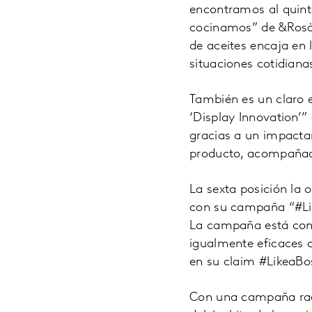
encontramos al quint
cocinamos” de &Rosà
de aceites encaja en 
situaciones cotidiana
También es un claro
‘Display Innovation’”
gracias a un impactan
producto, acompañad
La sexta posición la
con su campaña “#Lik
La campaña está conc
igualmente eficaces 
en su claim #LikeaBos
Con una campaña radi