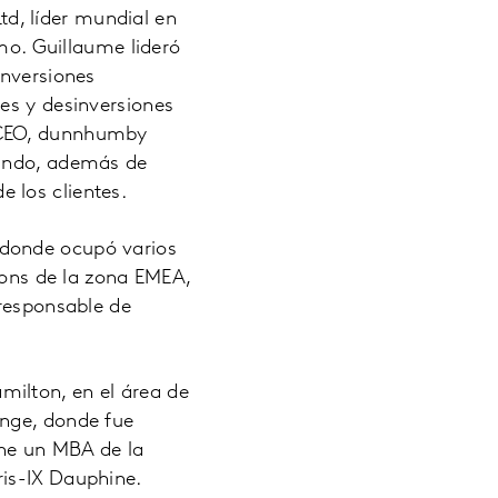
d, líder mundial en
umo. Guillaume lideró
inversiones
es y desinversiones
o CEO, dunnhumby
mundo, además de
 los clientes.
 donde ocupó varios
tions de la zona EMEA,
 responsable de
ilton, en el área de
ange, donde fue
ene un MBA de la
ris-IX Dauphine.