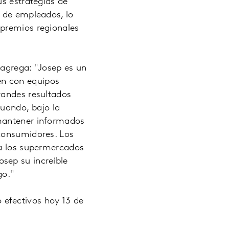
us estrategias de
a de empleados, lo
 premios regionales
 agrega: "Josep es un
en con equipos
randes resultados
cuando, bajo la
 mantener informados
 consumidores. Los
 a los supermercados
sep su increíble
go."
efectivos hoy 13 de