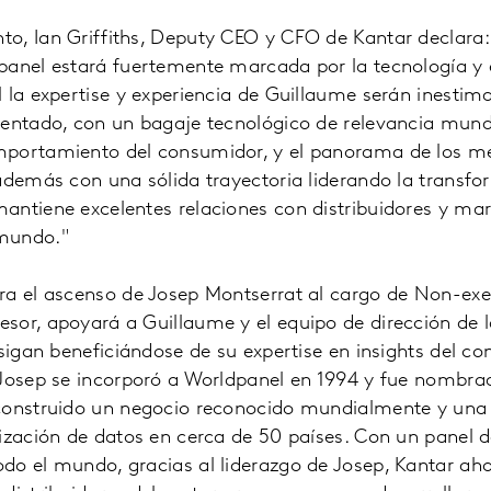
o, Ian Griffiths, Deputy CEO y CFO de Kantar declara:
anel estará fuertemente marcada por la tecnología y e
 la expertise y experiencia de Guillaume serán inestim
mentado, con un bagaje tecnológico de relevancia mund
portamiento del consumidor, y el panorama de los me
además con una sólida trayectoria liderando la transf
antiene excelentes relaciones con distribuidores y ma
mundo."
ra el ascenso de Josep Montserrat al cargo de Non-ex
or, apoyará a Guillaume y el equipo de dirección de la
 sigan beneficiándose de su expertise en insights del c
 Josep se incorporó a Worldpanel en 1994 y fue nombr
construido un negocio reconocido mundialmente y una r
ización de datos en cerca de 50 países. Con un panel 
do el mundo, gracias al liderazgo de Josep, Kantar ah