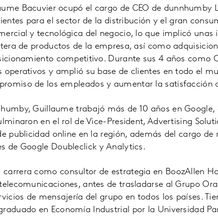
aume Bacuvier ocupó el cargo de CEO de dunnhumby Lt
lientes para el sector de la distribución y el gran cons
ercial y tecnológica del negocio, lo que implicó unas 
rtera de productos de la empresa, así como adquisicion
posicionamiento competitivo. Durante sus 4 años com
s operativos y amplió su base de clientes en todo el 
romiso de los empleados y aumentar la satisfacción de
nhumby, Guillaume trabajó más de 10 años en Google,
ulminaron en el rol de Vice-President, Advertising Solu
de publicidad online en la región, además del cargo de
s de Google Doubleclick y Analytics.
carrera como consultor de estrategia en BoozAllen Ham
 telecomunicaciones, antes de trasladarse al Grupo Or
rvicios de mensajería del grupo en todos los países. Ti
graduado en Economía Industrial por la Universidad Pa