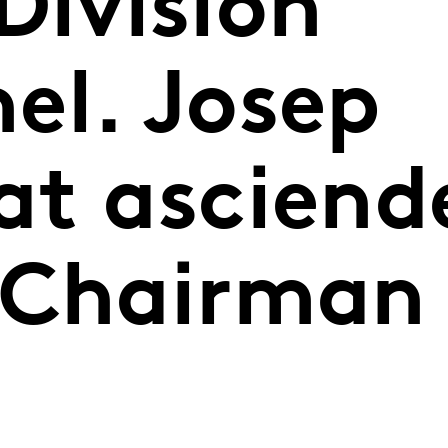
 División
el. Josep
at asciende
 Chairman