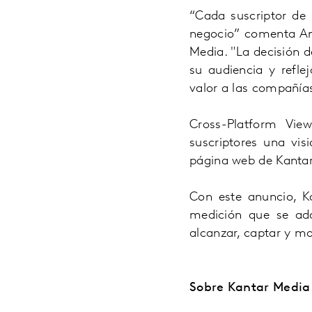
“Cada suscriptor de 
negocio
”
comenta An
Media.
"La decisión d
su audiencia y refle
valor a las compañías
Cross-Platform Vie
suscriptores una vi
página web de Kanta
Con este anuncio, K
medición que se ada
alcanzar, captar y mo
Sobre Kantar Media