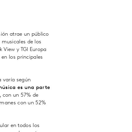
sión atrae un público
 musicales de los
k View y TGI Europa
en los principales
a varía según
música es una parte
e, con un 57% de
alemanes con un 52%
lar en todos los