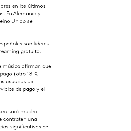
res en los últimos
ios. En Alemania y
 Reino Unido se
españoles son líderes
reaming gratuito.
 de música afirman que
e pago (otro 18 %
os usuarios de
vicios de pago y el
nteresará mucho
ue contraten una
ias significativas en