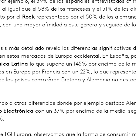
or ejemplo, el 59% de los españoles entrevistados afi
 al igual que el 58% de los franceses y el 51% de los a
sto por el
Rock
representado por el 50% de los alemanes
, con una mayor afinidad a este género y seguido de l
sis más detallado revela las diferencias significativas 
 en estos mercados de Europa occidental. En España, p
ica Latina
lo que supone un 145% por encima de la me
dos en Europa por Francia con un 22%, lo que represen
o de los países como Gran Bretaña y Alemania no desta
ndo a otras diferencias donde por ejemplo destaca Alem
 Electrónica
con un 37% por encima de la media, seg
%.
 de TGI Europa, observamos que la forma de consumir 