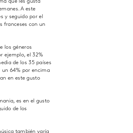
rma que les gusta
lemanes. A este
 y seguido por el
os franceses con un
de los géneros
or ejemplo, el 32%
dia de los 35 países
ta un 64% por encima
can en este gusto
ania, es en el gusto
uido de los
música también varía