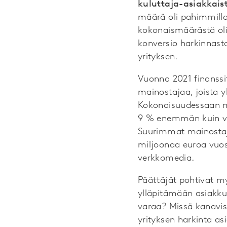
kuluttaja-asiakkaist
määrä oli pahimmilla
kokonaismäärästä oli k
konversio harkinnasta
yrityksen.
Vuonna 2021 finanssit
mainostajaa, joista 
Kokonaisuudessaan me
9 % enemmän kuin vu
Suurimmat mainostaja
miljoonaa euroa vuosi
verkkomedia.
Päättäjät pohtivat my
ylläpitämään asiakku
varaa? Missä kanavis
yrityksen harkinta as