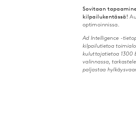
Sovitaan tapaaminen
kilpailukentässä!
Au
optimoinnissa.
Ad Intelligence -tie
kilpailutietoa toimial
kuluttajatietoa 1300 
valinnassa, tarkastel
paljastaa hylkäysvaar