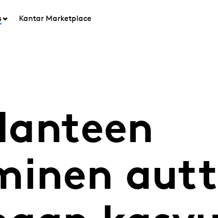
s
Kantar Marketplace
ilanteen
minen aut