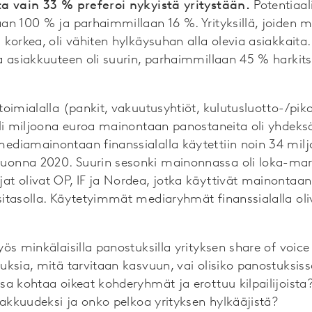
a vain 33 % preferoi nykyistä yritystään.
Potentiaal
an 100 % ja parhaimmillaan 16 %. Yrityksillä, joiden
orkea, oli vähiten hylkäysuhan alla olevia asiakkaita. N
 asiakkuuteen oli suurin, parhaimmillaan 45 % harkitsij
oimialalla (pankit, vakuutusyhtiöt, kulutusluotto-/pika
yli miljoona euroa mainontaan panostaneita oli yhdeks
diamainontaan finanssialalla käytettiin noin 34 miljo
onna 2020. Suurin sesonki mainonnassa oli loka-mar
t olivat OP, IF ja Nordea, jotka käyttivät mainontaan
tasolla. Käytetyimmät mediaryhmät finanssialalla oliva
ös minkälaisilla panostuksilla yrityksen share of voice 
uksia, mitä tarvitaan kasvuun, vai olisiko panostuksis
sa kohtaa oikeat kohderyhmät ja erottuu kilpailijoista
iakkuudeksi ja onko pelkoa yrityksen hylkääjistä?