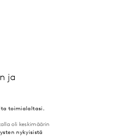
n ja
ta toimialaltasi.
talla oli keskimäärin
tysten nykyisistä