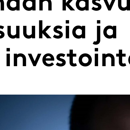
maan kasv
suuksia ja
investoint