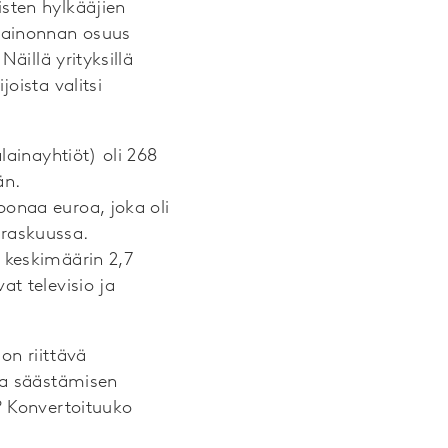
isten hylkääjien
 mainonnan osuus
äillä yrityksillä
oista valitsi
lainayhtiöt) oli 268
än.
onaa euroa, joka oli
raskuussa.
 keskimäärin 2,7
t televisio ja
on riittävä
sa säästämisen
? Konvertoituuko