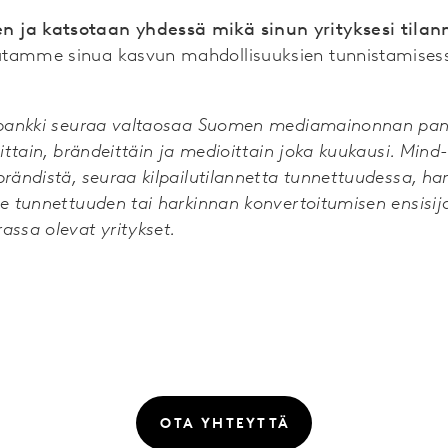
 ja katsotaan yhdessä mikä sinun yrityksesi tilan
tamme sinua kasvun mahdollisuuksien tunnistamisess
topankki seuraa valtaosaa Suomen mediamainonnan pano
oittain, brändeittäin ja medioittain joka kuukausi. Mind-
brändistä, seuraa kilpailutilannetta tunnettuudessa, ha
ee tunnettuuden tai harkinnan konvertoitumisen ensisija
assa olevat yritykset.
OTA YHTEYTTÄ