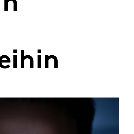
un
eihin