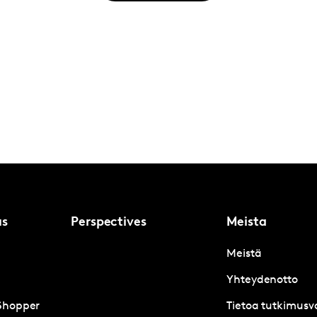
us
Perspectives
Meista
Meistä
Yhteydenotto
Shopper
Tietoa tutkimusva