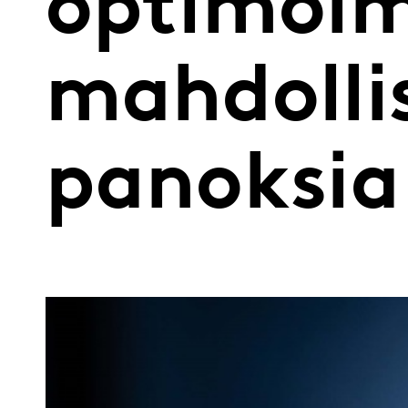
optimoi
mahdolli
panoksia 