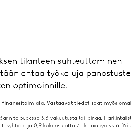
ksen tilanteen suhteuttaminen
ttään antaa työkaluja panostuste
en optimoinnille.
 finanssitoimiala. Vastaavat tiedot saat myös omal
määrin taloudessa 3,3 vakuutusta tai lainaa. Harkintalis
utusyhtiötä ja 0,9 kulutusluotto-/pikalainayritystä.
Yri