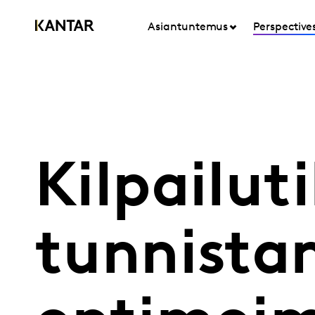
Asiantuntemus
Perspective
Kilpailut
tunnista