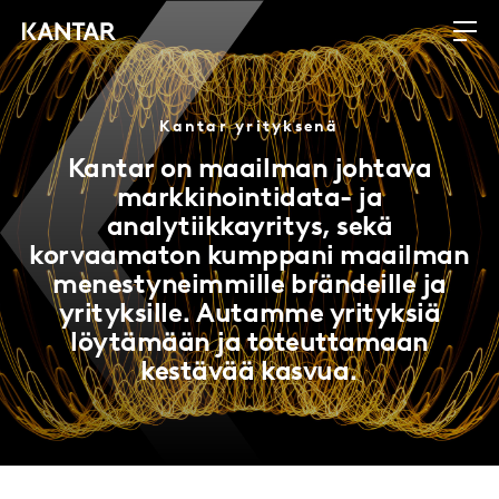
Kantar yrityksenä
Kantar on maailman johtava
markkinointidata- ja
analytiikkayritys, sekä
korvaamaton kumppani maailman
menestyneimmille brändeille ja
yrityksille. Autamme yrityksiä
löytämään ja toteuttamaan
kestävää kasvua.