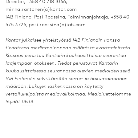
Director, +358 40 718 1066,
minna.rantanen(a)kantar.com
IAB Finland, Pasi Raassina, Toiminnanjohtaja, +358 40
575 3726, pasi.raassina(a)iab.com
Kantar julkaisee yhteistyössä IAB Finlandin kanssa
tiedotteen mediamainonnan määrästä kvartaaleittain.
Katsaus perustuu Kantarin kuukausittaista seurantaa
laajempaan otokseen. Tiedot perustuvat Kantarin
kuukausittaisessa seurannassa olevien medioiden sekä
IAB Finlandin selvittämään some- ja hakumainonnan
määrään. Lukujen laskennassa on käytetty
vertailukelpoista mediavalikoimaa. Medialuettelomme
löydät
tästä
.