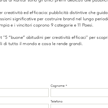
rds di Kantar sono gli unici premi dedicati alle pubblici
r creatività ed efficacia: pubblicità distintive che guid
sioni significative per costruire brand nel lungo periodo.
pia e i vincitori coprono 9 categorie e 11 Paesi.
t "5 “buone” abitudini per creatività efficaci" per scopri
ali di tutto il mondo e cosa le rende grandi.