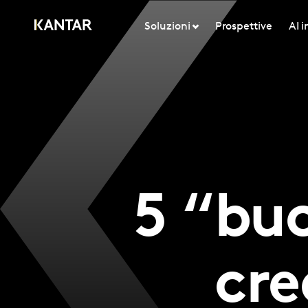
Soluzioni
Prospettive
AI 
5 “buo
cre