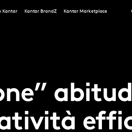
in Kantar
Kantar BrandZ
Kantar Marketplace
ne” abitud
atività effi