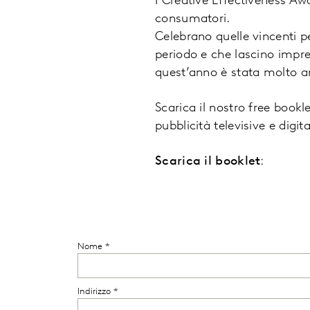
I Creative Effectiveness Awa
consumatori.
Celebrano quelle vincenti pe
periodo e che lascino impres
quest’anno è stata molto am
Scarica il nostro free bookle
pubblicità televisive e digit
Scarica il booklet
: