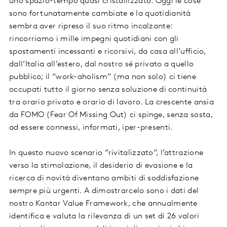
uno spazio-tempo quasi cristallizzato. Oggi le cose
sono fortunatamente cambiate e la quotidianità
sembra aver ripreso il suo ritmo incalzante:
rincorriamo i mille impegni quotidiani con gli
spostamenti incessanti e ricorsivi, da casa all’ufficio,
dall’Italia all’estero, dal nostro sé privato a quello
pubblico; il “work-aholism” (ma non solo) ci tiene
occupati tutto il giorno senza soluzione di continuità
tra orario privato e orario di lavoro. La crescente ansia
da FOMO (Fear Of Missing Out) ci spinge, senza sosta,
ad essere connessi, informati, iper-presenti.
In questo nuovo scenario “rivitalizzato”, l’attrazione
verso la stimolazione, il desiderio di evasione e la
ricerca di novità diventano ambiti di soddisfazione
sempre più urgenti. A dimostrarcelo sono i dati del
nostro Kantar Value Framework, che annualmente
identifica e valuta la rilevanza di un set di 26 valori