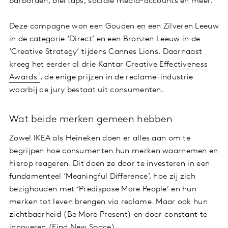
barborden, biertaps, sociale media-accounts en meer.
Deze campagne won een Gouden en een Zilveren Leeuw
in de categorie ‘Direct’ en een Bronzen Leeuw in de
‘Creative Strategy’ tijdens Cannes Lions. Daarnaast
kreeg het eerder al drie
Kantar Creative Effectiveness
Awards
, de enige prijzen in de reclame-industrie
waarbij de jury bestaat uit consumenten.
Wat beide merken gemeen hebben
Zowel IKEA als Heineken doen er alles aan om te
begrijpen hoe consumenten hun merken waarnemen en
hierop reageren. Dit doen ze door te investeren in een
fundamenteel ‘Meaningful Difference’, hoe zij zich
bezighouden met ‘Predispose More People’ en hun
merken tot leven brengen via reclame. Maar ook hun
zichtbaarheid (Be More Present) en door constant te
innoveren (Find New Space).