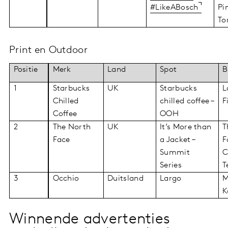
#LikeABosch
Pi
To
Print en Outdoor
Positie
Merk
Land
Spot
B
1
Starbucks
UK
Starbucks
L
Chilled
chilled coffee –
F
Coffee
OOH
2
The North
UK
It’s More than
T
Face
a Jacket –
F
Summit
C
Series
T
3
Occhio
Duitsland
Largo
M
K
Winnende advertenties