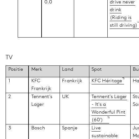
0.0
drive never
drink
(Riding is
still driving)
TV
Positie
Merk
Land
Spot
Bu
1
KFC
Frankrijk
KFC Héritage
Ha
Frankrijk
2
Tennent's
UK
Tennent's Lager
St
Lager
- It's a
So
Wonderful Pint
(60')
3
Bosch
Spanje
Live
Ju
sustainable
Ma