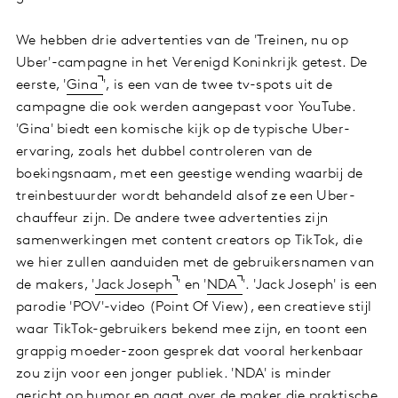
We hebben drie advertenties van de 'Treinen, nu op
Uber'-campagne in het Verenigd Koninkrijk getest. De
eerste, '
Gina
', is een van de twee tv-spots uit de
campagne die ook werden aangepast voor YouTube.
'Gina' biedt een komische kijk op de typische Uber-
ervaring, zoals het dubbel controleren van de
boekingsnaam, met een geestige wending waarbij de
treinbestuurder wordt behandeld alsof ze een Uber-
chauffeur zijn. De andere twee advertenties zijn
samenwerkingen met content creators op TikTok, die
we hier zullen aanduiden met de gebruikersnamen van
de makers, '
Jack Joseph
' en '
NDA
'. 'Jack Joseph' is een
parodie 'POV'-video (Point Of View), een creatieve stijl
waar TikTok-gebruikers bekend mee zijn, en toont een
grappig moeder-zoon gesprek dat vooral herkenbaar
zou zijn voor een jonger publiek. 'NDA' is minder
gericht op humor en gaat over de maker die praktische