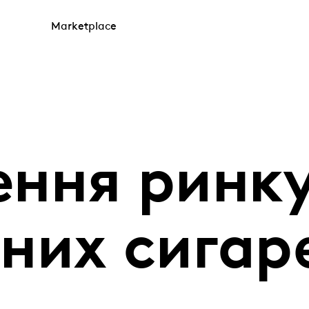
Marketplace
ення ринк
них сигаре