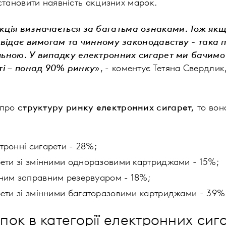
становити наявність акцизних марок.
ція визначається за багатьма ознаками. Тож якщ
овідає вимогам та чинному законодавству - така 
льною. У випадку електронних сигарет ми бачимо
ті – понад 90% ринку
», - коментує Тетяна Свердлик
 про
структуру ринку електронних сигарет,
то вон
тронні сигарети - 28%;
рети зі змінними одноразовими картриджами - 15%;
ним заправним резервуаром - 18%;
рети зі змінними багаторазовими картриджами - 39%
ок в категорії електронних сиг