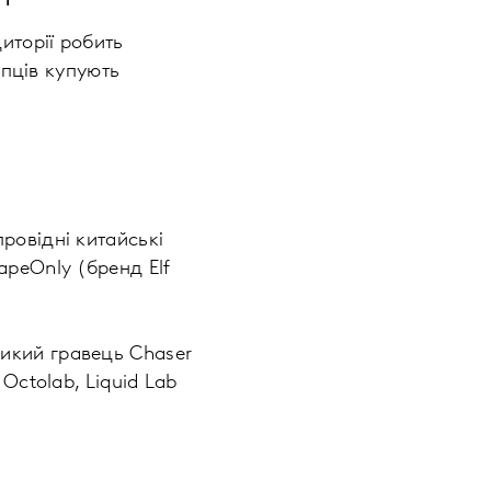
иторії робить
упців купують
ровідні китайські
peOnly (бренд Elf
ликий гравець Chaser
Octolab, Liquid Lab