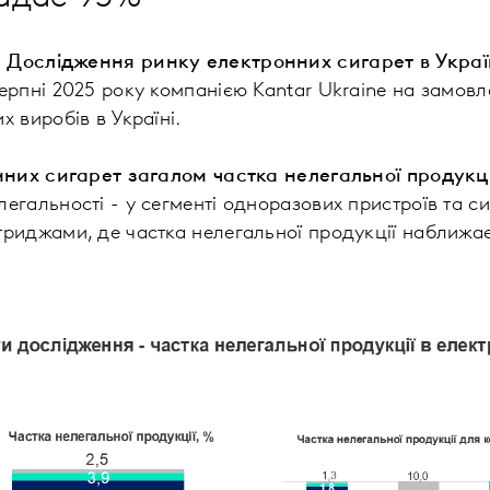
і
Дослідження ринку електронних сигарет в Украї
ерпні 2025 року компанією Kantar Ukraine на замов
х виробів в Україні.
онних сигарет загалом частка нелегальної продукц
егальності - у сегменті одноразових пристроїв та си
риджами, де частка нелегальної продукції наближа