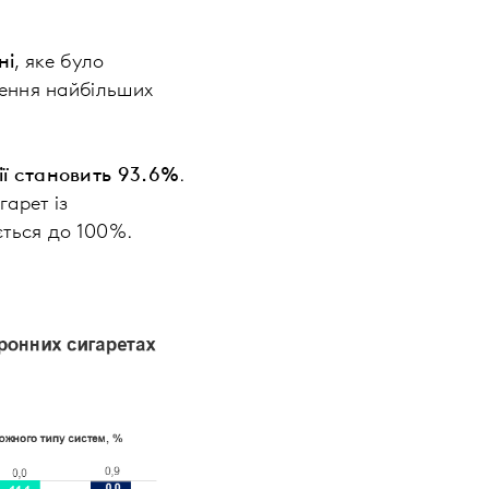
ні
, яке було
лення найбільших
ії становить 93.6%
.
гарет із
ється до 100%.