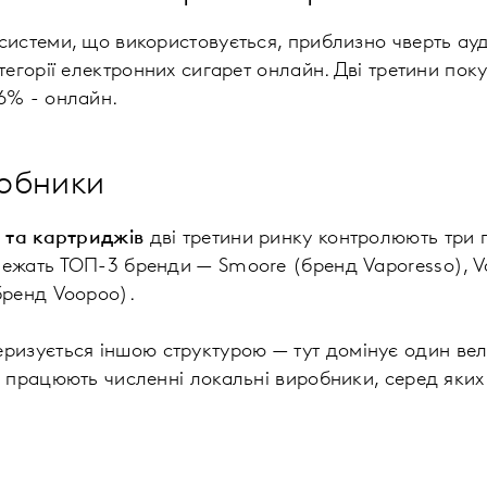
системи, що використовується, приблизно чверть ауд
тегорії електронних сигарет онлайн. Дві третини пок
6% - онлайн.
робники
в та картриджів
дві третини ринку контролюють три п
ежать ТОП-3 бренди — Smoore (бренд Vaporesso), Va
бренд Voopoo).
ризується іншою структурою — тут домінує один ве
о працюють численні локальні виробники, серед яких 