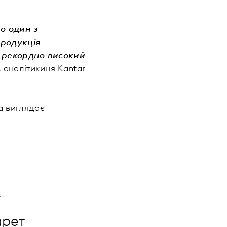
о один з
продукція
 рекордно високий
, аналітикиня Kantar
а виглядає
.
арет