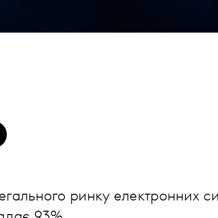
егального ринку електронних си
ладає 93%