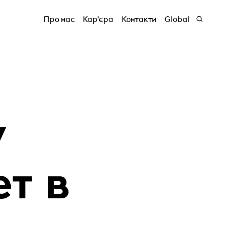
Про нас
Кар'єра
Контакти
Global
у
т в