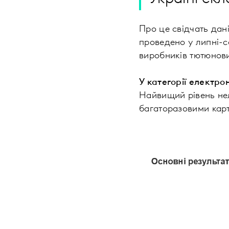
Про це свідчать дан
проведено у липні-с
виробників тютюнови
У категорії електр
Найвищий рівень нел
багаторазовими карт