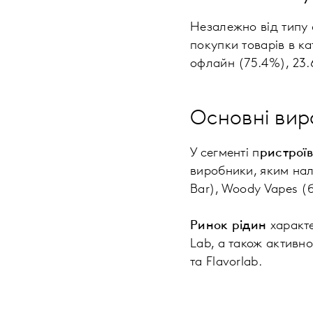
Незалежно від типу 
покупки товарів в ка
офлайн (75.4%), 23.
Основні ви
У сегменті п
ристрої
виробники, яким нал
Bar), Woody Vapes (
Ринок рідин
характе
Lab, а також активн
та Flavorlab.