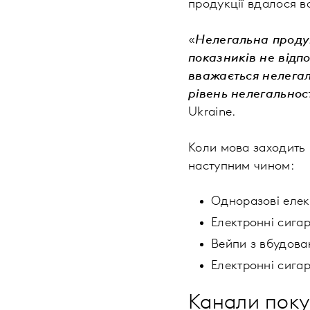
продукції вдалося в
«
Нелегальна продук
показників не відп
вважається нелега
рівень нелегальнос
Ukraine.
Коли мова заходить
наступним чином:
Одноразові елек
Електронні сига
Вейпи з вбудова
Електронні сига
Канали покуп