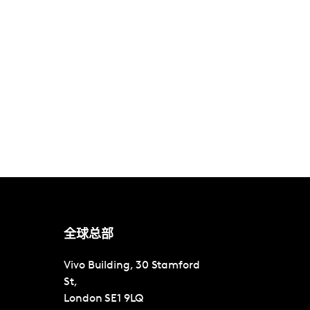
全球总部
Vivo Building, 30 Stamford
St,
London
SE1 9LQ