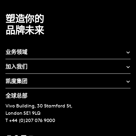
塑造你的
品牌未来
业务领域
加入我们
凯度集团
全球总部
Vivo Building, 30 Stamford St,
London
SE1 9LQ
T
+44 (0)207 076 9000