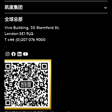
凯度集团
全球总部
Vivo Building, 30 Stamford St,
London
SE1 9LQ
T
+44 (0)207 076 9000