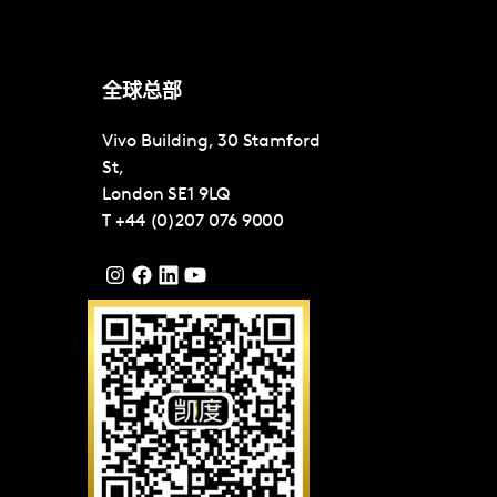
全球总部
Vivo Building, 30 Stamford
St,
London
SE1 9LQ
T
+44 (0)207 076 9000