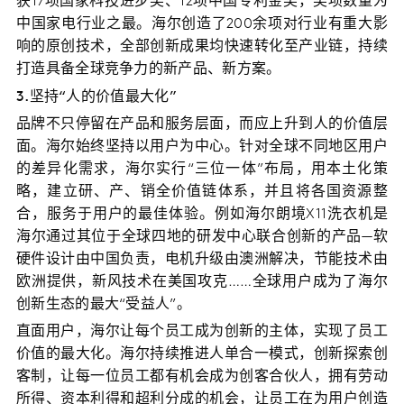
获17项国家科技进步奖、12项中国专利金奖，奖项数量为
中国家电行业之最。海尔创造了200余项对行业有重大影
响的原创技术，全部创新成果均快速转化至产业链，持续
打造具备全球竞争力的新产品、新方案。
3.坚持“人的价值最大化”
品牌不只停留在产品和服务层面，而应上升到人的价值层
面。海尔始终坚持以用户为中心。针对全球不同地区用户
的差异化需求，海尔实行“三位一体”布局，用本土化策
略，建立研、产、销全价值链体系，并且将各国资源整
合，服务于用户的最佳体验。例如海尔朗境X11洗衣机是
海尔通过其位于全球四地的研发中心联合创新的产品—软
硬件设计由中国负责，电机升级由澳洲解决，节能技术由
欧洲提供，新风技术在美国攻克……全球用户成为了海尔
创新生态的最大“受益人”。
直面用户，海尔让每个员工成为创新的主体，实现了员工
价值的最大化。海尔持续推进人单合一模式，创新探索创
客制，让每一位员工都有机会成为创客合伙人，拥有劳动
所得、资本利得和超利分成的机会，让员工在为用户创造