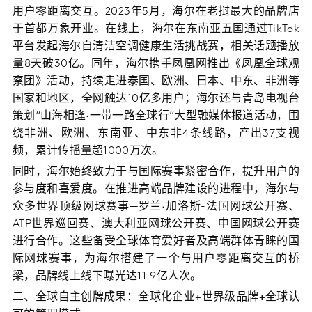
用户零距离交互。2023年5月，海尔在老挝最大的品牌店
于首都万象开业。在线上，海尔在东南亚五国通过TikTok
平台发起海尔自清洁空调健康生活挑战赛，相关话题播放
量8天破30亿。同年，海尔携手凤凰网推出《凤凰全球观
察团》活动，持续走进泰国、欧洲、日本、中东、非洲等
国家和地区，全网触达10亿多用户；海尔还与青岛电视台
策划“山海相逢·一带一路全球行”大型融媒体报道活动，围
绕非洲、欧洲、东南亚、中东非4条线路，产出37支视
频，累计传播量超1000万次。
同时，海尔始终致力于与国际赛事紧密合作，提升用户的
参与度和喜爱度。在推进高端品牌建设的进程中，海尔与
众多世界顶级网球赛事—罗兰·加洛斯-法国网球公开赛、
ATP世界巡回赛、澳大利亚网球公开赛、中国网球公开赛
进行合作。这些备受全球体育爱好者及高端群体青睐的国
际网球赛事，为海尔搭建了一个与用户零距离交互的桥
梁，品牌线上线下曝光达11.9亿人次。
二、全球自主创牌成果：全球化企业+世界级品牌+全球认