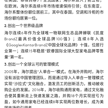
在英国、菲律宾等5个主流国家，海尔系进入了前五名；
在欧洲，海尔系连续8年市场增速保持引领；在东南亚，
海尔系整体份额位居前三，其中在泰国，空调和冷柜的市
场份额均居第一位。
2.创出一个世界级品牌
海尔连续6年作为全球唯一物联网生态品牌蝉联《凯度
BrandZ最具价值全球品牌100强》；连续8年入选
《GooglexKantarBrandZ中国全球化品牌》十强，位居行
业第一；连续15年稳居“欧睿国际全球大型家电品牌零售
量”第一名。
3.创出一个全球认可的管理模式
2005年，海尔提出“人单合一”模式。在海外并购时，海尔
没有派驻中国管理团队，而是通过导入人单合一管理模式
实现“沙拉式”文化融合，激发员工的创新活力，推动被收
购企业的发展。2016年，海尔收购通用家电，通过文化融
合使其重新走上快速发展之路，并购18个月实现扭亏为
盈，如今通用家电已经连续8年实现两位数增长，成为美