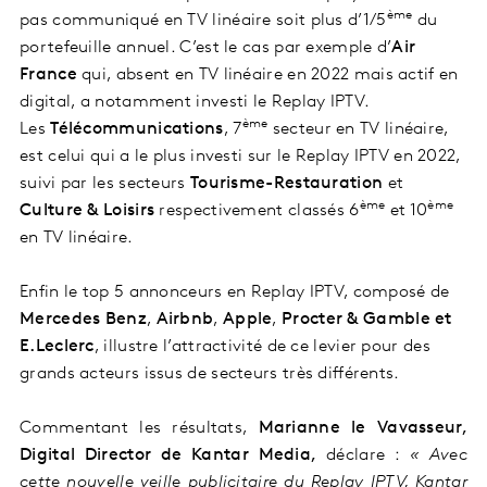
ème
pas communiqué en TV linéaire soit plus d’1/5
du
portefeuille annuel. C’est le cas par exemple d’
Air
France
qui, absent en TV linéaire en 2022 mais actif en
digital, a notamment investi le Replay IPTV.
ème
Les
Télécommunications
, 7
secteur en TV linéaire,
est celui qui a le plus investi sur le Replay IPTV en 2022,
suivi par les secteurs
T
ourisme-Restauration
et
ème
ème
Culture & Loisirs
respectivement classés 6
et 10
en TV linéaire.
Enfin le top 5 annonceurs en Replay IPTV, composé de
Mercedes Benz
,
Airbnb
,
Apple
,
Procter & Gamble et
E.Leclerc
, illustre l’attractivité de ce levier pour des
grands acteurs issus de secteurs très différents.
Commentant les résultats,
M
arianne le Vavasseur,
Digital Director de Kantar Media,
déclare :
« Avec
cette nouvelle veille publicitaire du Replay IPTV, Kantar