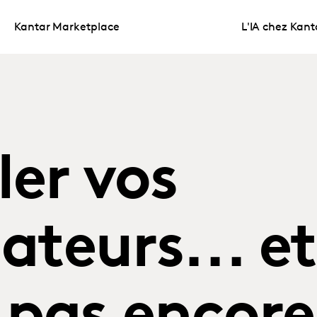
Kantar Marketplace
L'IA chez Kant
ler vos
eurs... et