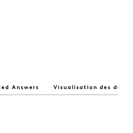
ted Answers
Visualisation des donn