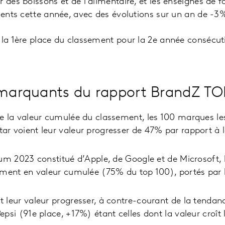
 des boissons et de l’alimentaire, et les enseignes de f
lients cette année, avec des évolutions sur un an de -
 la 1ère place du classement pour la 2e année consécuti
 marquants du rapport BrandZ T
e la valeur cumulée du classement, les 100 marques le
ar voient leur valeur progresser de 47% par rapport à
ium 2023 constitué d’Apple, de Google et de Microsoft
ement en valeur cumulée (75% du top 100), portés par 
 leur valeur progresser, à contre-courant de la tendan
psi (91e place, +17%) étant celles dont la valeur croît l