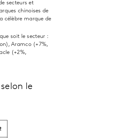
de secteurs et
arques chinoises de
la célèbre marque de
ue soit le secteur :
tion), Aramco (+7%,
racle (+2%,
selon le