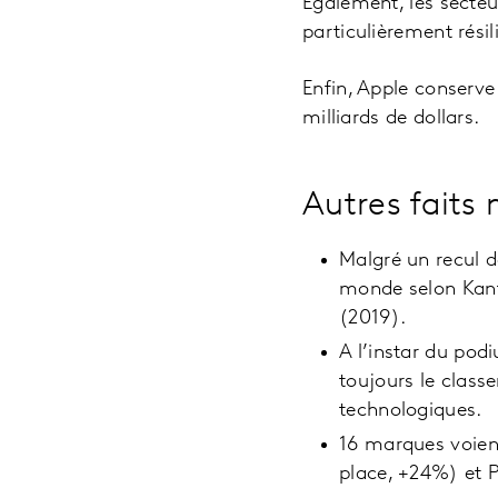
Également, les secteur
particulièrement rési
Enfin, Apple conserve
milliards de dollars.
Autres faits
Malgré un recul d
monde selon Kant
(2019).
A l’instar du pod
toujours le class
technologiques.
16 marques voient
place, +24%) et Pe