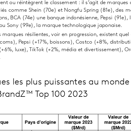
ent ou réintègrent le classement : il s’agit de marques 
variés comme Shein (70e) et Nongfu Spring (81e), des m
ons, BCA (74e) une banque indonésienne, Pepsi (91e), 
ou Sony (99e), la marque technologique japonaise.
marques résilientes, voir en progression, existent quel q
écoms), Pepsi (+17%, boissons), Costco (+8%, distribu
(+6%, luxe), TikTok (+2%, média et divertissement), O
.
es les plus puissantes au monde 
BrandZ™ Top 100 2023