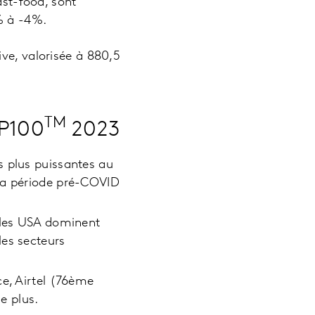
ast-food, sont
3% à -4%.
ve, valorisée à 880,5
TM
OP100
2023
s plus puissantes au
 la période pré-COVID
, les USA dominent
les secteurs
ce, Airtel (76ème
e plus.