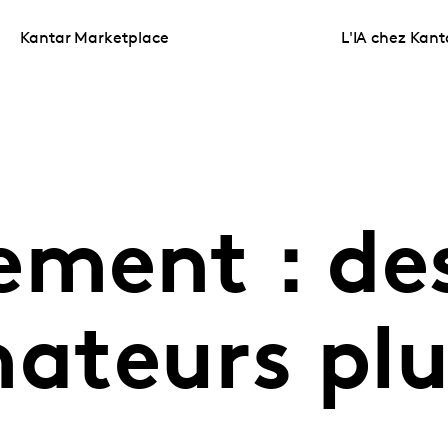
Kantar Marketplace
L'IA chez Kant
ement : de
teurs plu