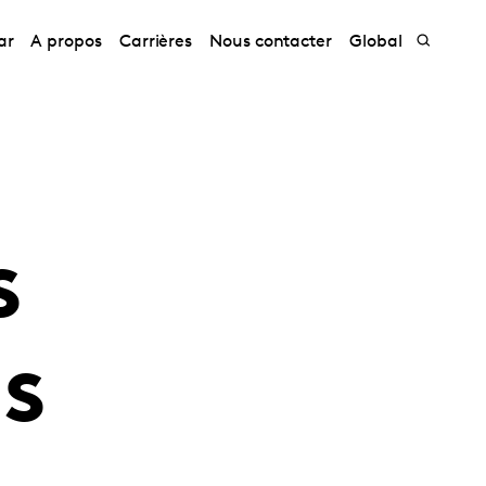
ar
A propos
Carrières
Nous contacter
Global
s
s