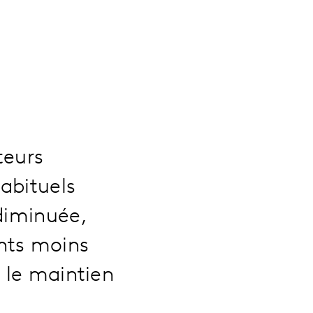
teurs
abituels
 diminuée,
nts moins
c le maintien