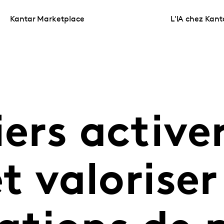
Kantar Marketplace
L'IA chez Kant
iers active
et valoriser