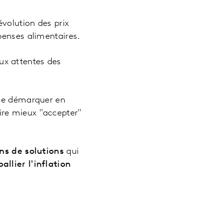
évolution des prix
épenses alimentaires.
ux attentes des
 se démarquer en
ire mieux "accepter"
ns de solutions
qui
pallier l'inflation