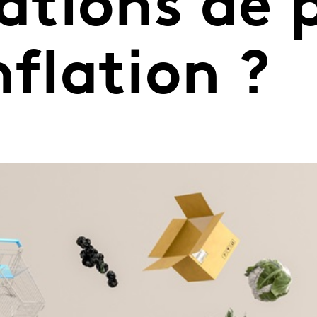
tions de p
inflation ?