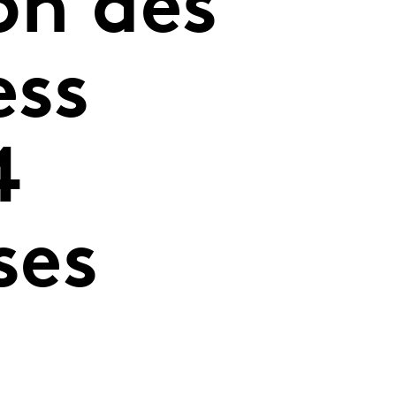
on des
ess
4
ses