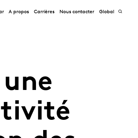
ar
A propos
Carrières
Nous contacter
Global
 une
tivité