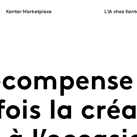
Kantar Marketplace
L'IA chez Kant
écompense
fois la créa