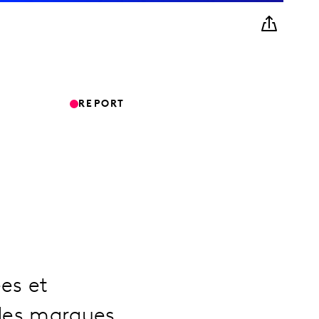
REPORT
es et
 des marques