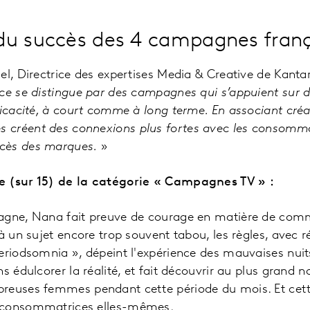
du succès des 4 campagnes franç
el, Directrice des expertises Media & Creative de Kantar
ce se distingue par des campagnes qui s’appuient sur de
icacité, à court comme à long terme. En associant créati
créent des connexions plus fortes avec les consomma
cès des marques.
»
e (sur 15) de la catégorie « Campagnes TV » :
agne, Nana fait preuve de courage en matière de com
 à un sujet encore trop souvent tabou, les règles, avec 
Periodsomnia », dépeint l'expérience des mauvaises nui
s édulcorer la réalité, et fait découvrir au plus grand 
reuses femmes pendant cette période du mois. Et cet
 consommatrices elles-mêmes.