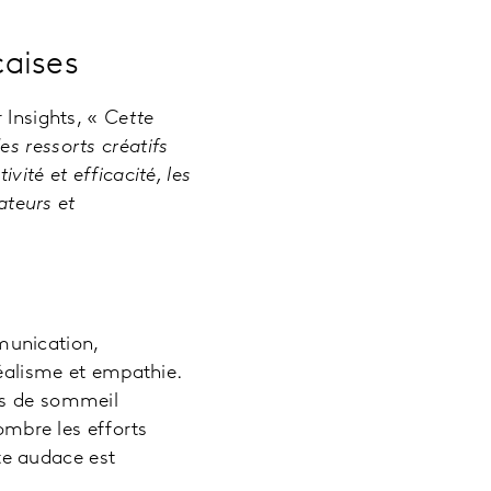
aises
 Insights, «
Cette
s ressorts créatifs
vité et efficacité, les
teurs et
munication,
réalisme et empathie.
ts de sommeil
nombre les efforts
te audace est