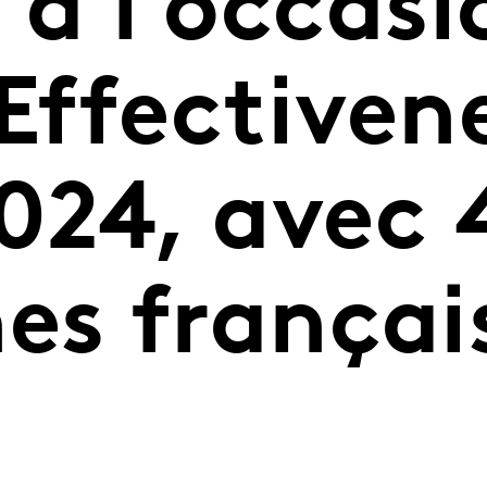
 à l’occasi
Effectiven
024, avec 
s françai