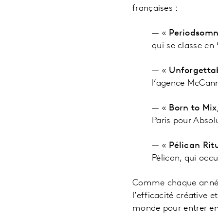
françaises :
—
«
Periodsom
qui se classe en 
—
«
Unforgettab
l’agence McCann 
—
«
Born to Mix
Paris pour Absolu
—
«
Pélican Rit
Pélican, qui occu
Comme chaque année, 
l’efficacité créative e
monde pour entrer e