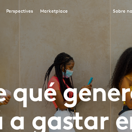
Perspectives
Marketplace
Sobre no
e qué gener
á a gastar e