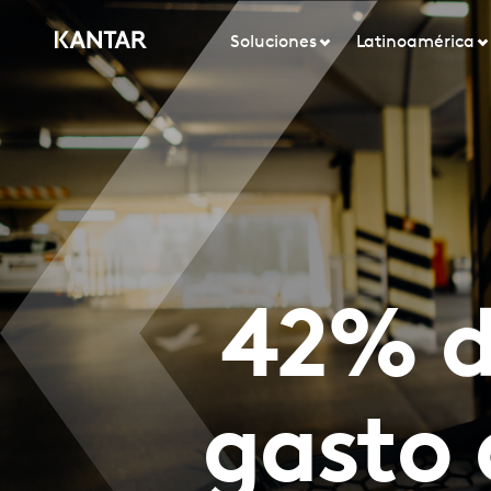
Soluciones
Latinoamérica
42% d
gasto 