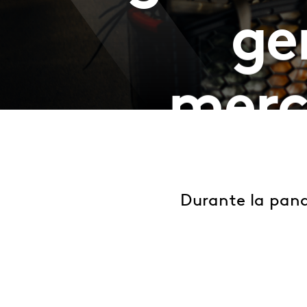
ge
merc
Durante la pand