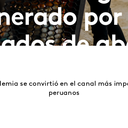
nerado por 
ados de ab
emia se convirtió en el canal más imp
peruanos