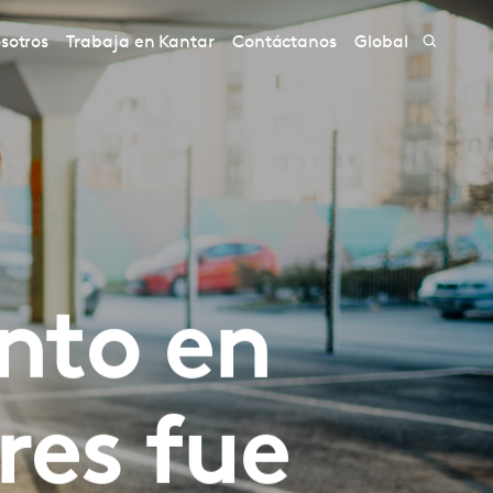
sotros
Trabaja en Kantar
Contáctanos
Global
nto en
res fue