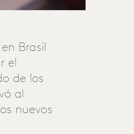
en Brasil
r el
o de los
vó al
dos nuevos