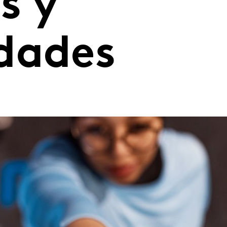
s y
dades