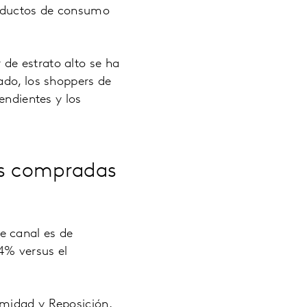
roductos de consumo
de estrato alto se ha
ado, los shoppers de
endientes y los
as compradas
e canal es de
4% versus el
imidad y Reposición,