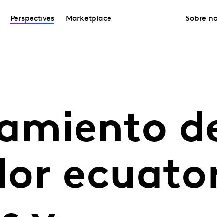
Perspectives
Marketplace
Sobre no
miento de
or ecuator