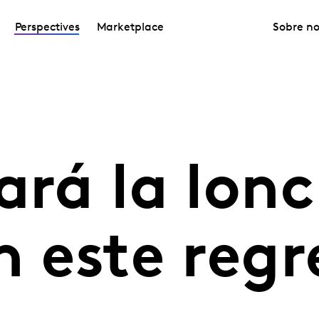
Perspectives
Marketplace
Sobre no
ará la lon
n este regr