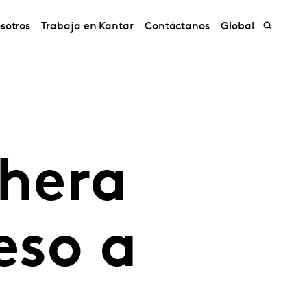
sotros
Trabaja en Kantar
Contáctanos
Global
chera
eso a