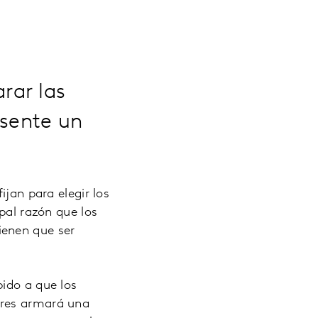
rar las
esente un
ijan para elegir los
pal razón que los
ienen que ser
bido a que los
ares armará una