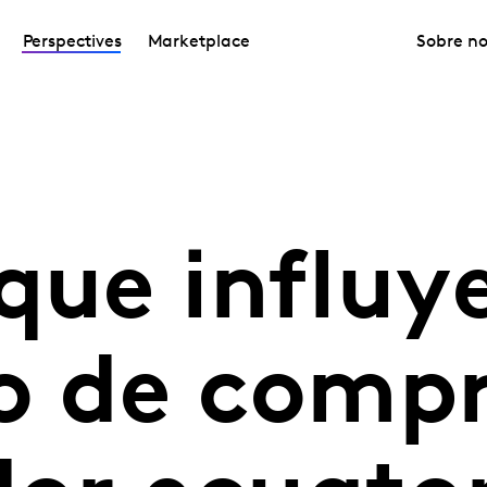
Perspectives
Marketplace
Sobre no
que influy
o de compr