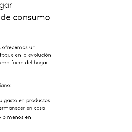
gar
a de consumo
3, ofrecemos un
foque en la evolución
umo fuera del hogar,
riano:
u gasto en productos
permanecer en casa
mo o menos en