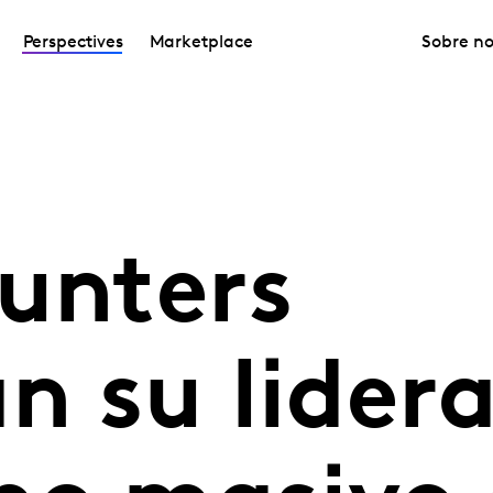
Perspectives
Marketplace
Sobre no
ounters
n su lider