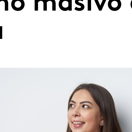
mo masivo
a