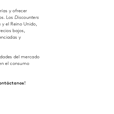
ías y ofrecer
os. Los
Discounters
y el Reino Unido,
ecios bajos,
enciadas y
sidades del mercado
 en el consumo
ontáctanos!