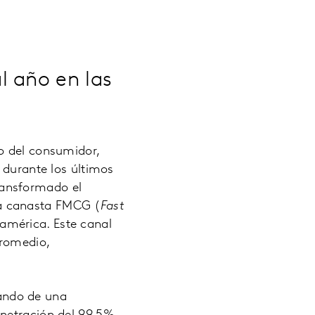
l año en las
o del consumidor,
 durante los últimos
ransformado el
la canasta FMCG (
Fast
oamérica. Este canal
promedio,
ando de una