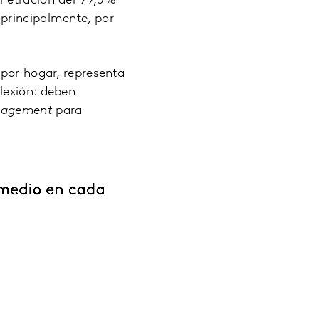
enetración del 99,5%
principalmente, por
 por hogar, representa
lexión: deben
nagement
para