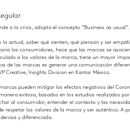
egular
de a la crisis, adopta el concepto “Business as usual”.
 la actual, saber qué sienten, qué piensan y ser empá
nitaria los consumidores, hace que las marcas se asocien
ulado a los valores de la marca, tiene un mayor impac
etos de las marcas es generar una comunicación difer
VP Creative, Insights Division en Kantar México.
marcas pueden mitigar los efectos negativos del Coron
manera exitosa, basados en los estudios realizados por
char al consumidor, entender el contexto y las necesid
espetar los valores de la marca y ser auténtico. A pa
erosa y diferenciada.