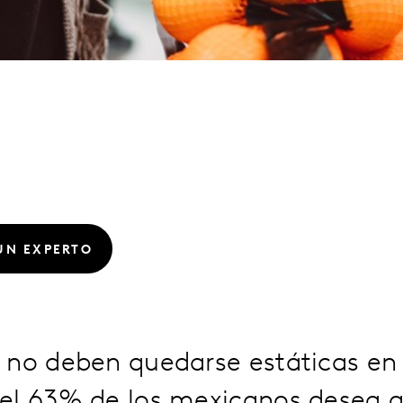
UN EXPERTO
 no deben quedarse estáticas en 
el 63% de los mexicanos desea q