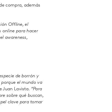
s de compra, además
ón Offline, el
 online para hacer
vel awareness,
especie de borrón y
n porque el mundo va
e Juan Lavista.
“Para
ibre sobre qué buscan,
pel clave para tomar