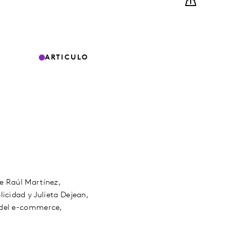
ARTICULO
e Raúl Martínez,
icidad y Julieta Dejean,
 del e-commerce,