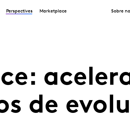
Perspectives
Marketplace
Sobre no
e: aceler
os de evol