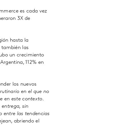
commerce es cada vez
neraron 3X de
ión hasta la
 también las
ubo un crecimiento
 Argentina, 112% en
ender los nuevos
utinario en el que no
 en este contexto.
ntrega, sin
o entre las tendencias
ejean, abriendo el