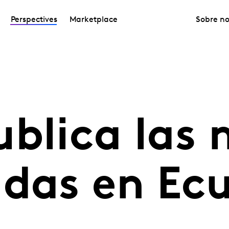
Perspectives
Marketplace
Sobre no
ublica las
idas en Ec