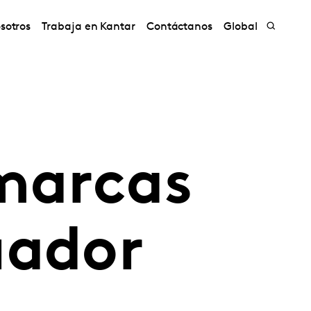
sotros
Trabaja en Kantar
Contáctanos
Global
 marcas
uador