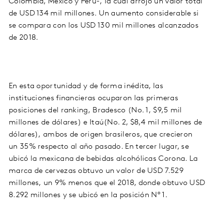
Colombia, México y Perú-,
la cual
arrojó un valo
r total
de
USD 134 mil millones
. U
n aumento
considerable
si
se compara
con los
USD 130 mil millones
alcanzados
de 2018.
En esta oportunidad y de forma inédita, las
instituciones financieras ocuparon las primeras
posiciones del ranking,
Bradesco (No. 1
,
$9,5 mil
millones de dólares
) e
Itaú
(No. 2, $8,4 mil millones de
dólares),
ambos de origen brasileros, que crecieron
un
35%
respecto al año pasado. En tercer lugar, se
ubicó la mexicana de bebidas alcohólicas
Corona
. La
marca de cervezas obtuvo un valor de
USD 7.529
millones,
un
9%
menos que el
2018
, donde obtuvo
USD
8.292 millones
y se ubicó en la posición
N° 1.