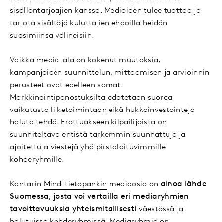
sisällöntarjoajien kanssa. Medioiden tulee tuottaa ja
tarjota sisältöjä kuluttajien ehdoilla heidän
suosimiinsa välineisiin.
Vaikka media-ala on kokenut muutoksia,
kampanjoiden suunnittelun, mittaamisen ja arvioinnin
perusteet ovat edelleen samat.
Markkinointipanostuksilta odotetaan suoraa
vaikutusta liiketoimintaan eikä hukkainvestointeja
haluta tehdä. Erottuakseen kilpailijoista on
suunniteltava entistä tarkemmin suunnattuja ja
ajoitettuja viestejä yhä pirstaloituvimmille
kohderyhmille.
Kantarin
Mind-tietopankin
mediaosio on
ainoa lähde
Suomessa, josta voi vertailla eri mediaryhmien
tavoittavuuksia yhteismitallisesti
väestössä ja
halutuissa kohderyhmissä. Mediaryhmiä on