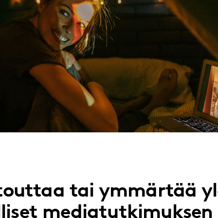
itouttaa tai ymmärtää yl
liset mediatutkimuksen 